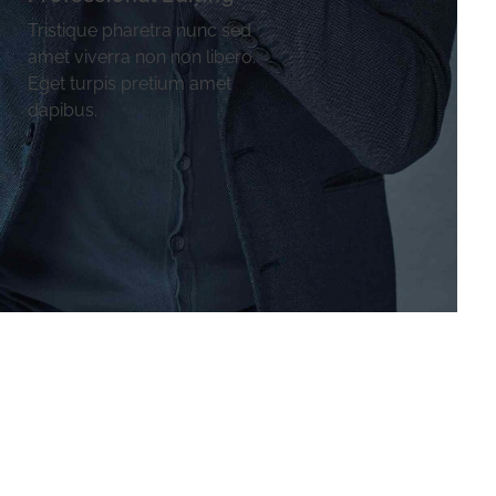
Tristique pharetra nunc sed
amet viverra non non libero.
Eget turpis pretium amet
dapibus.