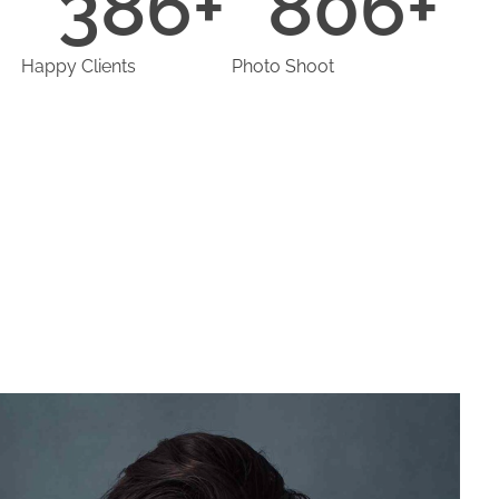
386
+
806
+
Happy Clients
Photo Shoot