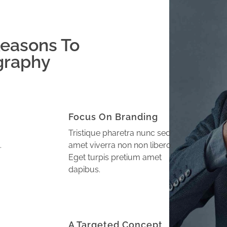
easons To
graphy
Focus On Branding
Tristique pharetra nunc sed
.
amet viverra non non libero.
Eget turpis pretium amet
dapibus.
A Targeted Concept