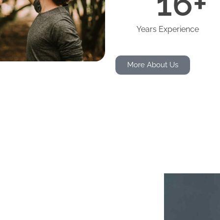
16
+
Years Experience
More About Us