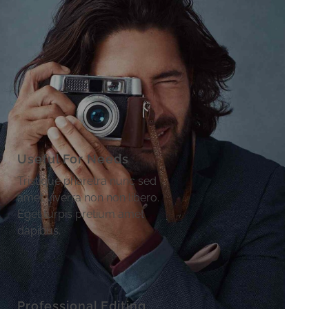
Useful For Needs
Tristique pharetra nunc sed
amet viverra non non libero.
Eget turpis pretium amet
dapibus.
Professional Editing