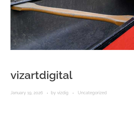
vizartdigital
January 19, 2026
by
vizdig
Uncategorized