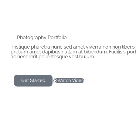
Photography Portfolio
Tristique pharetra nunc sed amet viverra non non libero.
pretium amet dapibus nullam at bibendum. Facilisis por
ac hendrerit pellentesque vestibulum
Get Started
Watch Video